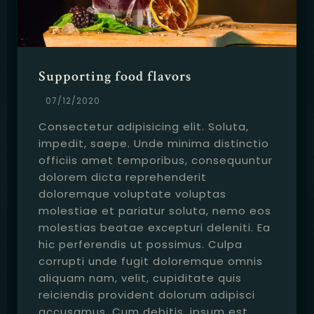
Supporting food flavors
07/12/2020
Consectetur adipisicing elit. Soluta,
impedit, saepe. Unde minima distinctio
officiis amet temporibus, consequuntur
dolorem dicta reprehenderit
doloremque voluptate voluptas
molestiae et pariatur soluta, nemo eos
molestias beatae excepturi deleniti. Ea
hic perferendis ut possimus. Culpa
corrupti unde fugit doloremque omnis
aliquam nam, velit, cupiditate quis
reiciendis provident dolorum adipisci
accusamus. Cum debitis, ipsum est