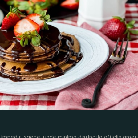
, impedit, saepe. Unde minima distinctio officiis amet