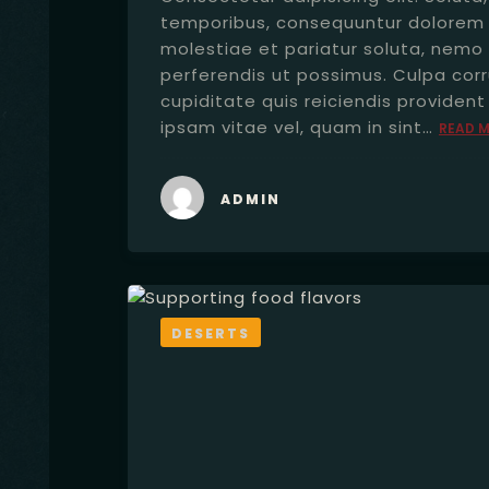
temporibus, consequuntur dolorem 
molestiae et pariatur soluta, nemo 
perferendis ut possimus. Culpa cor
cupiditate quis reiciendis providen
ipsam vitae vel, quam in sint…
READ 
ADMIN
DESERTS