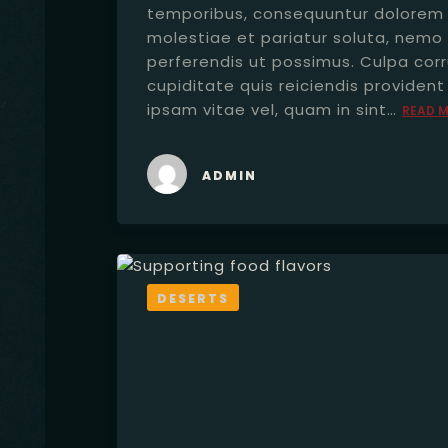
temporibus, consequuntur dolorem 
molestiae et pariatur soluta, nemo 
perferendis ut possimus. Culpa cor
cupiditate quis reiciendis providen
ipsam vitae vel, quam in sint…
READ 
ADMIN
DESERTS