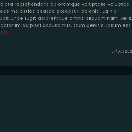
dicta reprehenderit doloremque voluptate voluptas
eos molestias beatae excepturi deleniti. Ea hic
rupti unde fugit doloremque omnis aliquam nam, velit
t dolorum adipisci accusamus. Cum debitis, ipsum est
MORE
01/05/202