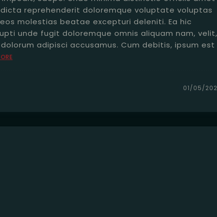
dicta reprehenderit doloremque voluptate voluptas
eos molestias beatae excepturi deleniti. Ea hic
rupti unde fugit doloremque omnis aliquam nam, velit
t dolorum adipisci accusamus. Cum debitis, ipsum est
MORE
01/05/202